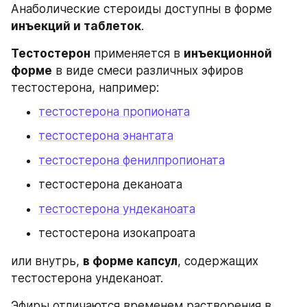
Анаболические стероиды доступны в форме 
инъекций и таблеток
.
Тестостерон
 применяется в 
инъекционной 
форме
 в виде смеси различных эфиров 
тестостерона, например: 
тестостерона пропионата
тестостерона энантата
тестостерона фенилпропионата
тестостерона деканоата
тестостерона ундеканоата
тестостерона изокапроата
или внутрь, 
в форме капсул
, содержащих 
тестостерона ундеканоат.
Эфиры отличаются временем растворения в 